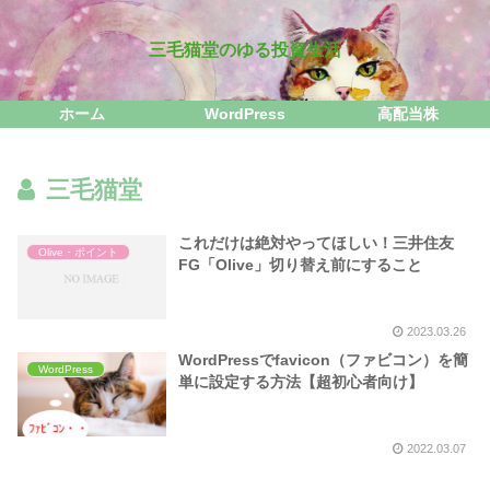
三毛猫堂のゆる投資生活
ホーム
WordPress
高配当株
三毛猫堂
これだけは絶対やってほしい！三井住友
Olive・ポイント
FG「Olive」切り替え前にすること
2023.03.26
WordPressでfavicon（ファビコン）を簡
WordPress
単に設定する方法【超初心者向け】
2022.03.07